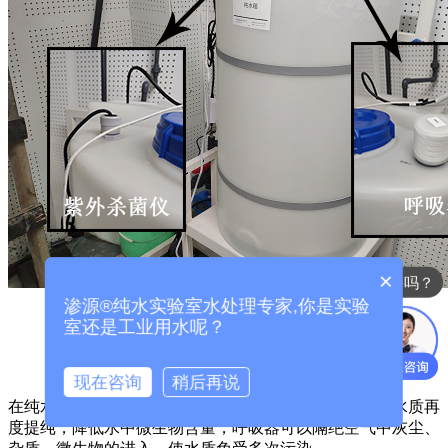
×
你是需要纯水设备吗？
渗源®纯水实验室水处理专家,你是实验
室还是工业用水呢？
渗源SYEL
实验室超纯水系统
纯水箱
现在咨询
稍后再说
在纯水箱处增加紫外与呼吸器，可以对进入输水管道的水质再
度提纯，降低水中微生物含量，呼吸器可以隔绝空气中灰尘、