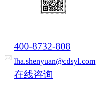
400-8732-808
lha.shenyuan@cdsyl.com
在线咨询