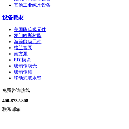
其他工业纯水设备
设备耗材
美国陶氏膜元件
罗门哈斯树脂
海德能膜元件
格兰富泵
南方泵
EDI模块
玻璃钢膜壳
玻璃钢罐
移动式取水臂
免费咨询热线
400-8732-808
联系邮箱
lha.shenyuan@cdsyl.com