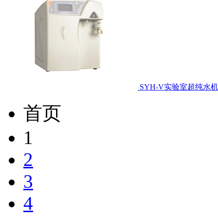
SYH-V实验室超纯水
首页
1
2
3
4