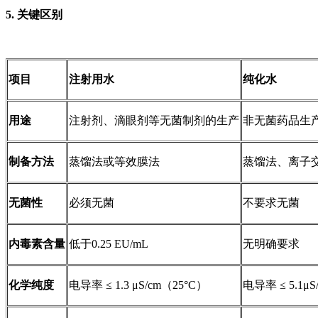
5.
关键区别
项目
注射用水
纯化水
用途
注射剂、滴眼剂等无菌制剂的生产
非无菌药品生
制备方法
蒸馏法或等效膜法
蒸馏法、离子
无菌性
必须无菌
不要求无菌
内毒素含量
低于0.25 EU/mL
无明确要求
化学纯度
电导率 ≤ 1.3 μS/cm（25°C）
电导率 ≤ 5.1μS