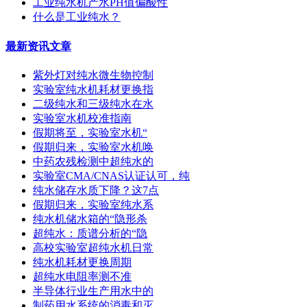
工业纯水机产水PH值偏酸性
什么是工业纯水？
最新资讯文章
紫外灯对纯水微生物控制
实验室纯水机耗材更换指
二级纯水和三级纯水在水
实验室水机校准指南
假期将至，实验室水机“
假期归来，实验室水机唤
中药农残检测中超纯水的
实验室CMA/CNAS认证认可，纯
纯水储存水质下降？这7点
假期归来，实验室纯水系
纯水机储水箱的“隐形杀
超纯水：质谱分析的“隐
高校实验室超纯水机日常
纯水机耗材更换周期
超纯水电阻率测不准
半导体行业生产用水中的
制药用水系统的消毒和灭