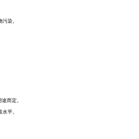
物污染。
视用途而定。
素水平。